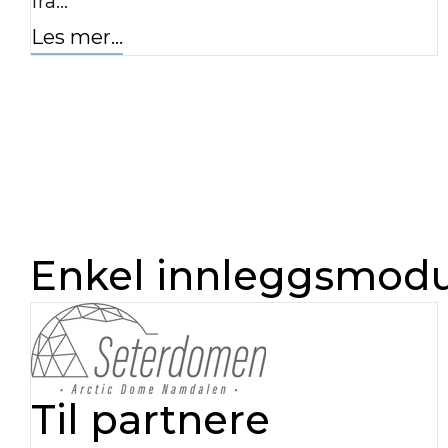
fra…
Les mer...
Enkel innleggsmodul
Til partnere