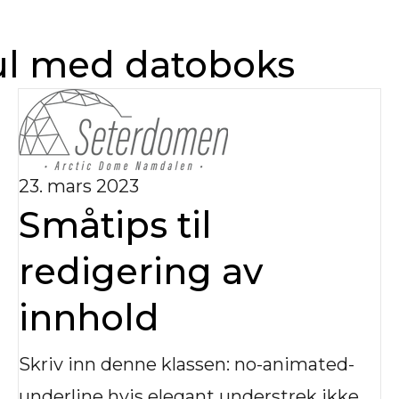
ul med datoboks
23. mars 2023
Småtips til
redigering av
innhold
Skriv inn denne klassen: no-animated-
underline hvis elegant understrek ikke