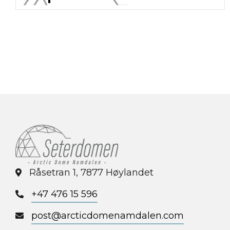
Råsetran 1, 7877 Høylandet
+47 476 15 596
post@arcticdomenamdalen.com