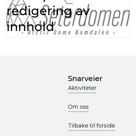
redigering av
innhold
Snarveier
Aktiviteter
Om oss
Tilbake til forside