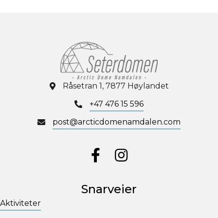
Råsetran 1, 7877 Høylandet
+47 476 15 596
post@arcticdomenamdalen.com
Gå til vår Facebook
Gå til vår Instagram
Snarveier
Aktiviteter